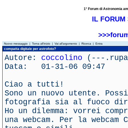
1° Forum di Astronomia amator
IL FORUM 
>>>forum
Nuovo messaggio
|
Torna all'inizio
|
Vai all'argomento
|
Ricerca
|
Entra
compatta digitale per astrofoto?
Autore:
coccolino
(---.rupa
Data: 01-31-06 09:47
Ciao a tutti!
Sono un nuovo utente. Possi
fotografia sia al fuoco dir
Ho un dilemma: vorrei compr
una webcam. Per la webcam C